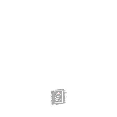
Активные фильтры
Отображение 13–16 из 16
←
1
2
Воспоминание о декабре